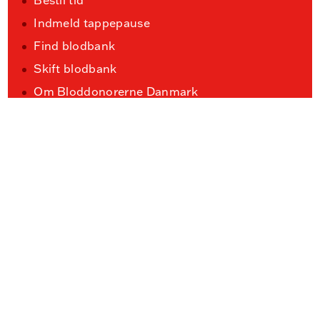
Indmeld tappepause
Find blodbank
Skift blodbank
Om Bloddonorerne Danmark
Kontakt Bloddonorerne Danmark
Nyheder (ViaRitzau)
FAQ
For blodbanker
Tappepause ved rejser
TMS
Pelikaner
Anerkendelse af donorjubilæer