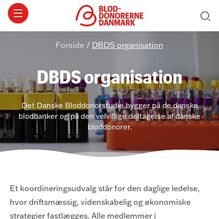
Forside
/
DBDS organisation
DBDS organisation
Det Danske Bloddonorstudie bygger på de danske
blodbanker og på den velvillige deltagelse af danske
bloddonorer.
Et koordineringsudvalg står for den daglige ledelse,
hvor driftsmæssig, videnskabelig og økonomiske
strategier fastlægges. Alle medlemmer i