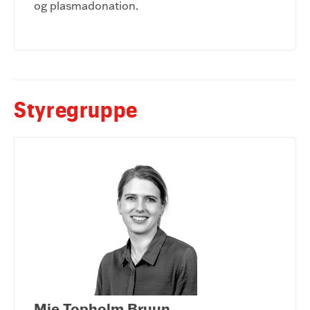
og plasmadonation.
Styregruppe
Mie Topholm Bruun