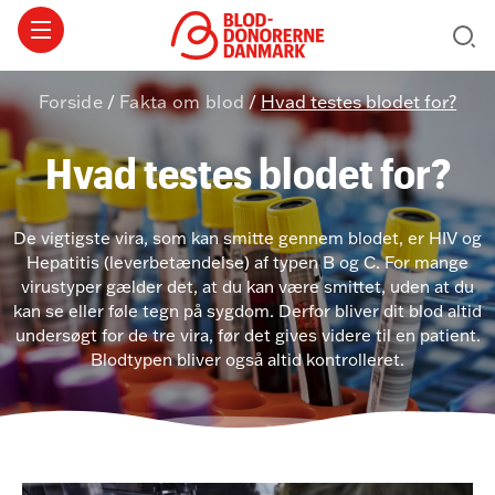
Forside
/
Fakta om blod
/
Hvad testes blodet for?
Hvad testes blodet for?
De vigtigste vira, som kan smitte gennem blodet, er HIV og
Hepatitis (leverbetændelse) af typen B og C. For mange
virustyper gælder det, at du kan være smittet, uden at du
kan se eller føle tegn på sygdom. Derfor bliver dit blod altid
undersøgt for de tre vira, før det gives videre til en patient.
Blodtypen bliver også altid kontrolleret.