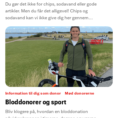
Du gør det ikke for chips, sodavand eller gode
artikler. Men du får det alligevel! Chips og
sodavand kan vi ikke give dig her gennem
skærmen, men vi kan med tekst, film og billeder
vise dig, hvem du hjælper som bloddonor. Klik
på filmen og hør mere.
Information til dig som donor
Mød donorerne
Bloddonorer og sport
Bliv klogere på, hvordan en bloddonation