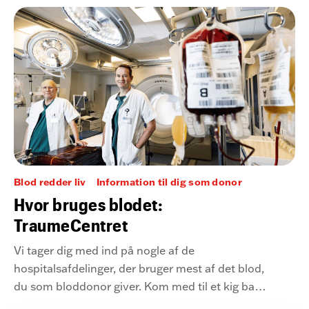
på afdelingen for blodsygdomme
(hæmatologisk afdeling) på Rigshospitalet.
Blod redder liv
Information til dig som donor
Hvor bruges blodet:
TraumeCentret
Vi tager dig med ind på nogle af de
hospitalsafdelinger, der bruger mest af det blod,
du som bloddonor giver. Kom med til et kig bag
murene på TraumeCentret på Rigshospitalet.