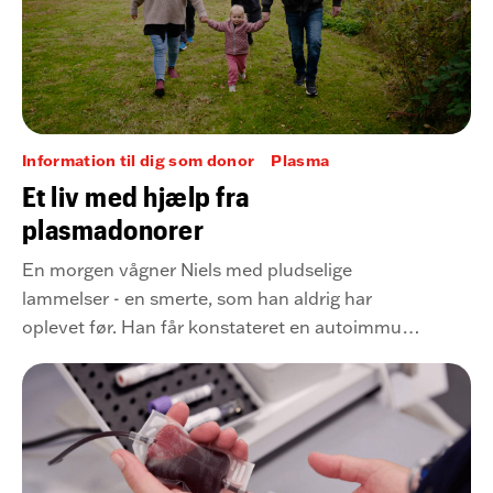
Information til dig som donor
Plasma
Et liv med hjælp fra
plasmadonorer
En morgen vågner Niels med pludselige
lammelser - en smerte, som han aldrig har
oplevet før. Han får konstateret en autoimmun
nervesygdom, som kræver månedlige
behandlinger med medicin fremstillet af plasma
fra ca. 48 donorer.