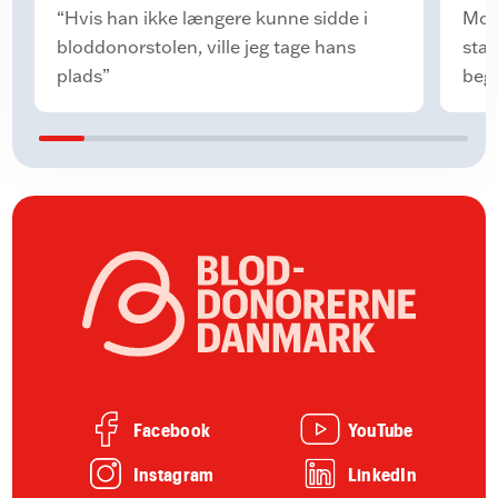
bl
“Hvis han ikke længere kunne sidde i
Moti
bloddonorstolen, ville jeg tage hans
star
plads”
begy
som 
blo
hjæl
blo
Facebook
YouTube
Instagram
LinkedIn