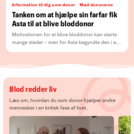
Information til dig som donor
Mød donorerne
Tanken om at hjælpe sin farfar fik
Asta til at blive bloddonor
Motivationen for at blive bloddonor kan starte
mange steder – men for Asta begyndte den i en
ung alder. Allerede som 17-årig valgte hun at
blive bloddonor med et ønske om at kunne
hjælpe sin farfar, der lever med lav blodprocent.
Blod redder liv
Læs om, hvordan du som donor hjælper andre
mennesker i en kritisk fase af livet.