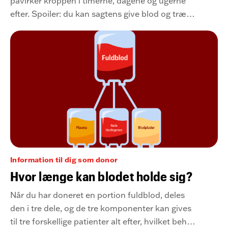
påvirker kroppen i timerne, dagene og ugerne
efter. Spoiler: du kan sagtens give blod og træne
ambitiøst, men måske er plasmadonation det
rigtige for dig, hvis du går meget op i din
kondition.
Information til dig som donor
Hvor længe kan blodet holde sig?
Når du har doneret en portion fuldblod, deles
den i tre dele, og de tre komponenter kan gives
til tre forskellige patienter alt efter, hvilket behov