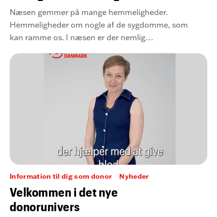
Næsen gemmer på mange hemmeligheder.
Hemmeligheder om nogle af de sygdomme, som
kan ramme os. I næsen er der nemlig
bussemænd, og dem har Khoa Manh Dinh
dedikeret sit liv til – i hvert fald
forskningsmæssigt...
Information til dig som donor
Nyheder
Velkommen i det nye
donorunivers