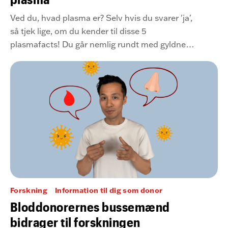
Ved du, hvad plasma er? Selv hvis du svarer 'ja',
så tjek lige, om du kender til disse 5
plasmafacts! Du går nemlig rundt med gyldne
dråber i årerne, og netop disse dråber kan
ændre livet for andre.
Forskning
Information til dig som donor
Bloddonorernes bussemænd
bidrager til forskningen