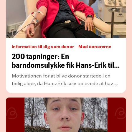
Information til dig som donor
Mød donorerne
200 tapninger: En
barndomsulykke fik Hans-Erik til
at blive bloddonor
Motivationen for at blive donor startede i en
tidlig alder, da Hans-Erik selv oplevede at have
akut brug for blod efter en ulykke som barn. I
dag har han nået hele 200 donationer – og er
fortsat en stolt blod- og plasmadonor.