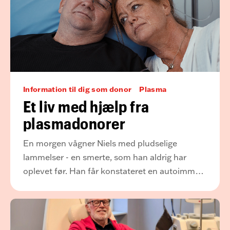
Information til dig som donor
Plasma
Et liv med hjælp fra
plasmadonorer
En morgen vågner Niels med pludselige
lammelser - en smerte, som han aldrig har
oplevet før. Han får konstateret en autoimmun
nervesygdom, som kræver månedlige
behandlinger med medicin fremstillet af
plasma fra ca. 48 donorer.