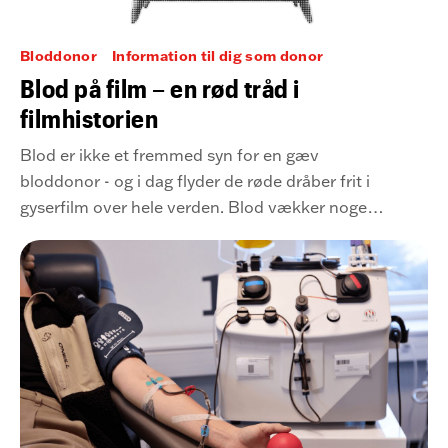
Bloddonor
Information til dig som donor
Blod på film – en rød tråd i
filmhistorien
Blod er ikke et fremmed syn for en gæv
bloddonor - og i dag flyder de røde dråber frit i
gyserfilm over hele verden. Blod vækker noget i
os. Frygt. Nysgerrighed. Det flyder ikke kun i
årerene, men også som en rød tråd gennem
filmhistorien.