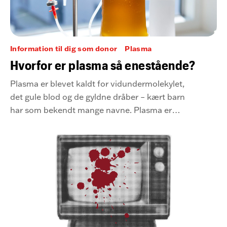
Information til dig som donor
Plasma
Hvorfor er plasma så enestående?
Plasma er blevet kaldt for vidundermolekylet,
det gule blod og de gyldne dråber – kært barn
har som bekendt mange navne. Plasma er
nemlig ikke bare en livsvigtig del af blodet, men
en decideret 'game changer' inden for
lægevidenskaben.