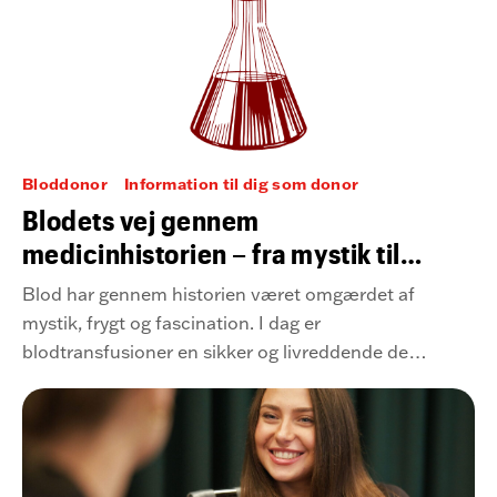
Bloddonor
Information til dig som donor
Blodets vej gennem
medicinhistorien – fra mystik til
moderne mirakel
Blod har gennem historien været omgærdet af
mystik, frygt og fascination. I dag er
blodtransfusioner en sikker og livreddende del
af moderne medicin – men vejen dertil har
været lang, farlig og fuld af dramatiske
gennembrud.