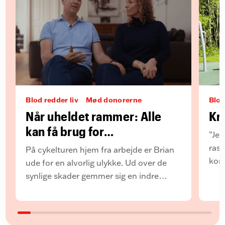
Blod redder liv
Mød donorerne
Blod
Når uheldet rammer: Alle
Kræ
kan få brug for
”Jeg
bloddonorernes hjælp
rask
På cykelturen hjem fra arbejde er Brian
kont
ude for en alvorlig ulykke. Ud over de
hand
synlige skader gemmer sig en indre
og d
blødning – og få dage senere kæmper
han for livet i respirator på
Rigshospitalets intensivafdeling, hvor