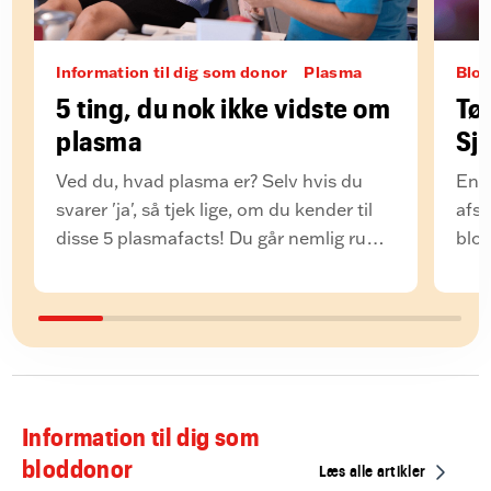
Information til dig som donor
Plasma
Blod
5 ting, du nok ikke vidste om
Tø
plasma
Sj
Me
Ved du, hvad plasma er? Selv hvis du
En 
svarer 'ja', så tjek lige, om du kender til
afsl
disse 5 plasmafacts! Du går nemlig rundt
blo
med gyldne dråber i årerne, og netop
disse dråber kan ændre livet for andre.
Information til dig som
bloddonor
Læs alle artikler