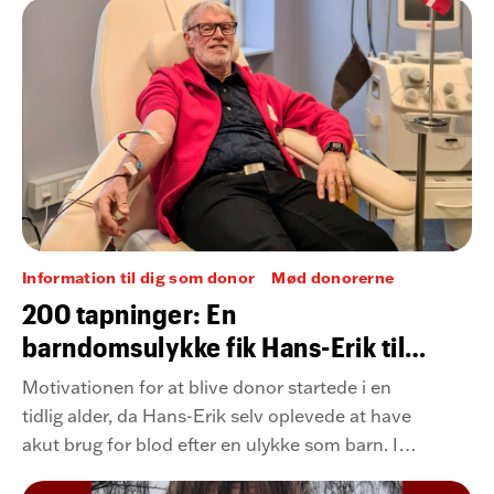
Information til dig som donor
Mød donorerne
200 tapninger: En
barndomsulykke fik Hans-Erik til
at blive bloddonor
Motivationen for at blive donor startede i en
tidlig alder, da Hans-Erik selv oplevede at have
akut brug for blod efter en ulykke som barn. I
dag har han nået hele 200 donationer – og er