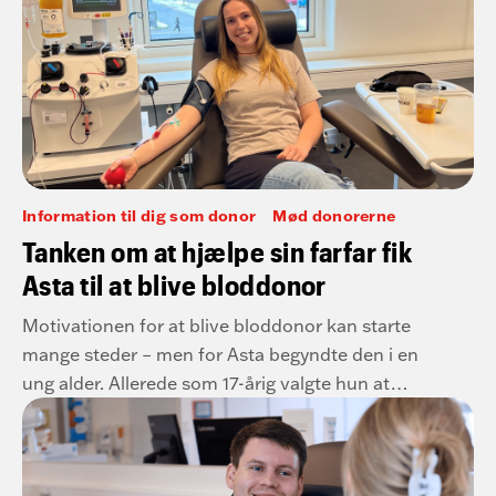
Information til dig som donor
Mød donorerne
Tanken om at hjælpe sin farfar fik
Asta til at blive bloddonor
Motivationen for at blive bloddonor kan starte
mange steder – men for Asta begyndte den i en
ung alder. Allerede som 17-årig valgte hun at
blive bloddonor med et ønske om at kunne
hjælpe sin farfar, der lever med lav blodprocent.