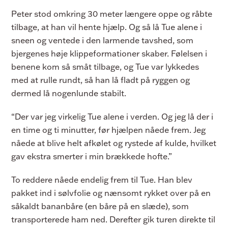
Peter stod omkring 30 meter længere oppe og råbte
tilbage, at han vil hente hjælp. Og så lå Tue alene i
sneen og ventede i den larmende tavshed, som
bjergenes høje klippeformationer skaber. Følelsen i
benene kom så småt tilbage, og Tue var lykkedes
med at rulle rundt, så han lå fladt på ryggen og
dermed lå nogenlunde stabilt.
“Der var jeg virkelig Tue alene i verden. Og jeg lå der i
en time og ti minutter, før hjælpen nåede frem. Jeg
nåede at blive helt afkølet og rystede af kulde, hvilket
gav ekstra smerter i min brækkede hofte.”
To reddere nåede endelig frem til Tue. Han blev
pakket ind i sølvfolie og nænsomt rykket over på en
såkaldt bananbåre (en båre på en slæde), som
transporterede ham ned. Derefter gik turen direkte til