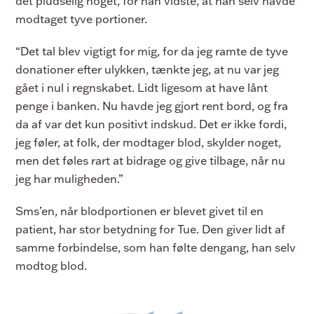
det pludselig noget, for han vidste, at han selv havde
modtaget tyve portioner.
“Det tal blev vigtigt for mig, for da jeg ramte de tyve
donationer efter ulykken, tænkte jeg, at nu var jeg
gået i nul i regnskabet. Lidt ligesom at have lånt
penge i banken. Nu havde jeg gjort rent bord, og fra
da af var det kun positivt indskud. Det er ikke fordi,
jeg føler, at folk, der modtager blod, skylder noget,
men det føles rart at bidrage og give tilbage, når nu
jeg har muligheden.”
Sms’en, når blodportionen er blevet givet til en
patient, har stor betydning for Tue. Den giver lidt af
samme forbindelse, som han følte dengang, han selv
modtog blod.