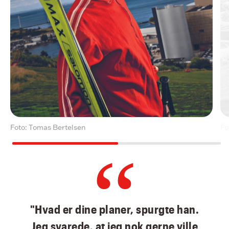
Foto: Tomas Bertelsen
Fo
"Hvad er dine planer, spurgte han.
Jeg svarede, at jeg nok gerne ville