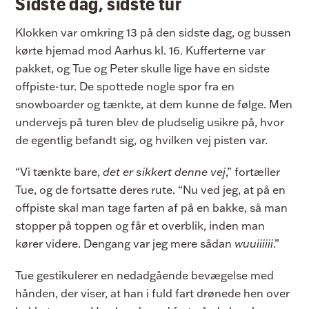
Sidste dag, sidste tur
Klokken var omkring 13 på den sidste dag, og bussen
kørte hjemad mod Aarhus kl. 16. Kufferterne var
pakket, og Tue og Peter skulle lige have en sidste
offpiste-tur. De spottede nogle spor fra en
snowboarder og tænkte, at dem kunne de følge. Men
undervejs på turen blev de pludselig usikre på, hvor
de egentlig befandt sig, og hvilken vej pisten var.
“Vi tænkte bare,
det er sikkert denne vej
,” fortæller
Tue, og de fortsatte deres rute. “Nu ved jeg, at på en
offpiste skal man tage farten af på en bakke, så man
stopper på toppen og får et overblik, inden man
kører videre. Dengang var jeg mere sådan
wuuiiiiii
.”
Tue gestikulerer en nedadgående bevægelse med
hånden, der viser, at han i fuld fart drønede hen over