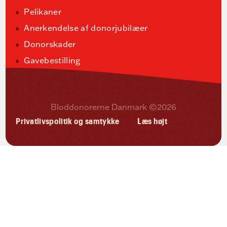
Pelikaner
Anerkendelse af donorjubilæer
Donorskader
Gavebestilling
Bloddonorerne Danmark ©2026
Privatlivspolitik og samtykke
Læs højt