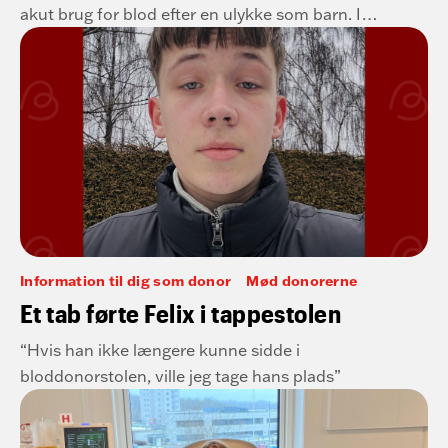
akut brug for blod efter en ulykke som barn. I
dag har han nået hele 200 donationer – og er
fortsat en stolt blod- og plasmadonor.
Information til dig som donor
Mød donorerne
Et tab førte Felix i tappestolen
“Hvis han ikke længere kunne sidde i
bloddonorstolen, ville jeg tage hans plads”