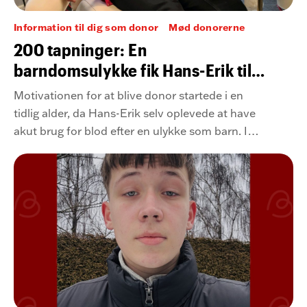
Information til dig som donor
Mød donorerne
200 tapninger: En
barndomsulykke fik Hans-Erik til
at blive bloddonor
Motivationen for at blive donor startede i en
tidlig alder, da Hans-Erik selv oplevede at have
akut brug for blod efter en ulykke som barn. I
dag har han nået hele 200 donationer – og er
fortsat en stolt blod- og plasmadonor.