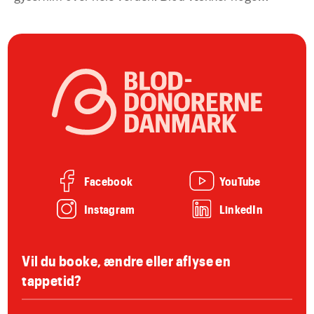
os. Frygt. Nysgerrighed. Det flyder ikke kun i
årerene, men også som en rød tråd gennem
filmhistorien.
Facebook
YouTube
Instagram
LinkedIn
Vil du booke, ændre eller aflyse en
tappetid?