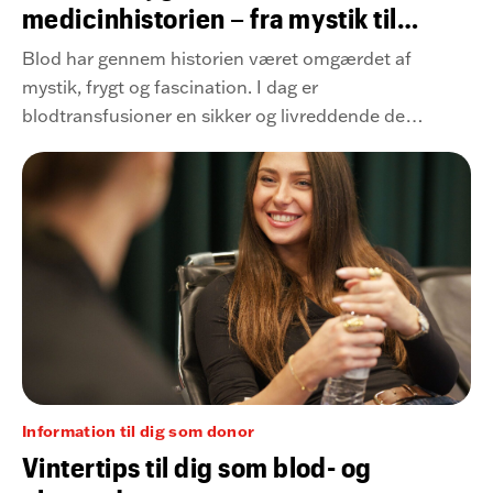
medicinhistorien – fra mystik til
moderne mirakel
Blod har gennem historien været omgærdet af
mystik, frygt og fascination. I dag er
blodtransfusioner en sikker og livreddende del
af moderne medicin – men vejen dertil har
været lang, farlig og fuld af dramatiske
gennembrud.
Information til dig som donor
Vintertips til dig som blod- og