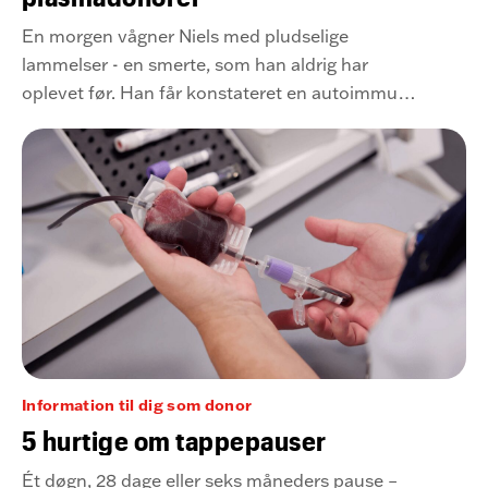
En morgen vågner Niels med pludselige
lammelser - en smerte, som han aldrig har
oplevet før. Han får konstateret en autoimmun
nervesygdom, som kræver månedlige
behandlinger med medicin fremstillet af plasma
fra ca. 48 donorer.
Information til dig som donor
5 hurtige om tappepauser
Ét døgn, 28 dage eller seks måneders pause –