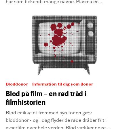
har som bekendt mange navne. Plasma er
nemlig ikke bare en livsvigtig del af blodet, men
en decideret 'game changer' inden for
lægevidenskaben.
Bloddonor
Information til dig som donor
Blod på film – en rød tråd i
filmhistorien
Blod er ikke et fremmed syn for en gæv
bloddonor - og i dag flyder de røde dråber frit i
gyserfilm over hele verden. Blod vækker noget i