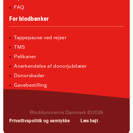
FAQ
For blodbanker
Tappepause ved rejser
TMS
Pelikaner
Anerkendelse af donorjubilæer
Donorskader
Gavebestilling
Bloddonorerne Danmark ©2026
Privatlivspolitik og samtykke
Læs højt