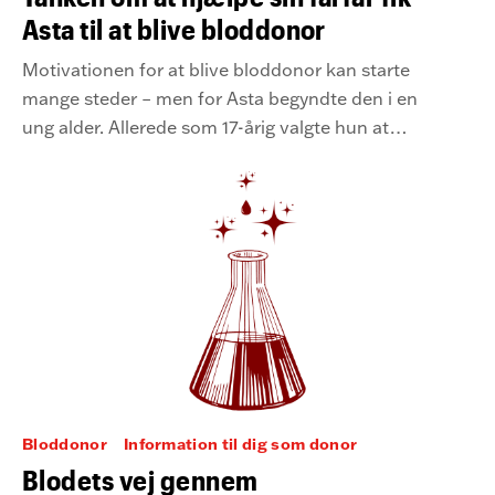
Asta til at blive bloddonor
Motivationen for at blive bloddonor kan starte
mange steder – men for Asta begyndte den i en
ung alder. Allerede som 17-årig valgte hun at
blive bloddonor med et ønske om at kunne
hjælpe sin farfar, der lever med lav blodprocent.
Bloddonor
Information til dig som donor
Blodets vej gennem