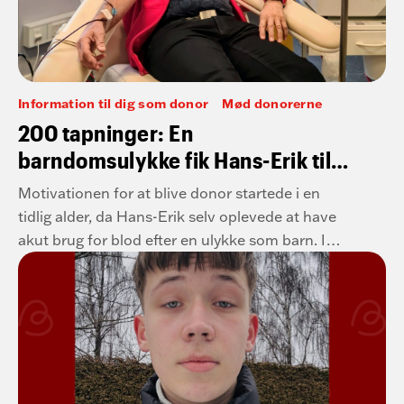
Information til dig som donor
Mød donorerne
200 tapninger: En
barndomsulykke fik Hans-Erik til
at blive bloddonor
Motivationen for at blive donor startede i en
tidlig alder, da Hans-Erik selv oplevede at have
akut brug for blod efter en ulykke som barn. I
dag har han nået hele 200 donationer – og er
fortsat en stolt blod- og plasmadonor.