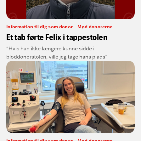
Information til dig som donor
Mød donorerne
Et tab førte Felix i tappestolen
“Hvis han ikke længere kunne sidde i
bloddonorstolen, ville jeg tage hans plads”
Information til dig som donor
Mød donorerne