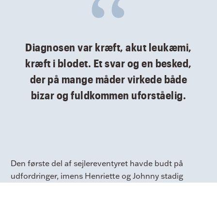
Diagnosen var kræft, akut leukæmi,
kræft i blodet. Et svar og en besked,
der på mange måder virkede både
bizar og fuldkommen uforståelig.
Den første del af sejlereventyret havde budt på
udfordringer, imens Henriette og Johnny stadig
sejlede i danske farvande. Den ene vitale del af
båden efter den anden var gået i stykker. Parret var
allerede i en mental undtagelsestilstand. Men den