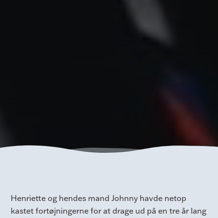
Henriette og hendes mand Johnny havde netop
kastet fortøjningerne for at drage ud på en tre år lang